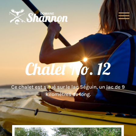
Chalet No. 12
Ce chalet est situé sur le lac Séguin, un lac de 9
kilomètres de long.