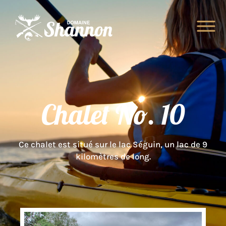
Chalet No. 10
Ce chalet est situé sur le lac Séguin, un lac de 9
kilomètres de long.